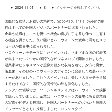
●
2024-11-01
●
8
●
メッセージを残してください
国際的な友情とお祝いの精神で、Spooktacular Halloweenの挨
拶はすべての外国のビジネスパートナーに拡張されました。
企業や組織は、このお祝いの機会の喜びに手を差し伸べ、共有す
る機会を得ました。良い願いとハロウィーンの歓声に満ちたメッ
セージが世界中に送られました。
ハロウィーンをテーマにしたイベントは、さまざまな国の代表者
が集まったいくつかの国際的なビジネスハブで開催されました。
起業家やビジネスマンが想像力豊かな衣装を着て、夕方に魔女、
吸血鬼、その他のハロウィーンのアイコンに変身した衣装パーテ
ィーがありました。これらのイベントは、楽しさのタッチを追加
するだけでなく、国際的な同僚間の絆を強化しました。
デジタルの領域では、ソーシャルメディアはハロウィーンの挨拶
で賑わっていました。企業は、ハロウィーンの登場にある従業員
の写真やビデオを投稿し、外国人パートナーへのお祝いと感謝の
メッセージとともに投稿しました。ハッシュタグ