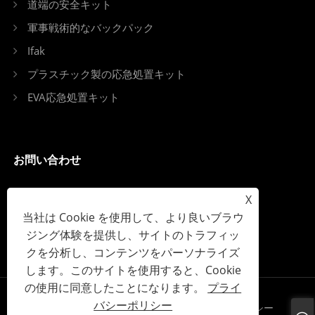
道端の安全キット
軍事戦術的なバックパック
Ifak
プラスチック製の応急処置キット
EVA応急処置キット
お問い合わせ
電話: +86-15167960271
X
当社は Cookie を使用して、より良いブラウ
Eメール: info@kebonfirstaid.com
ジング体験を提供し、サイトのトラフィッ
Add: 江東産業園区、江東街、義烏市、中国。
クを分析し、コンテンツをパーソナライズ
します。このサイトを使用すると、Cookie
の使用に同意したことになります。
プライ
バシーポリシー
Links
Sitemap
RSS
XML
プライバシーポリシー