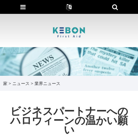
家
>
ニュース
>
業界ニュース
ビジネスパートナーへの
ハロウィーンの温かい願
い