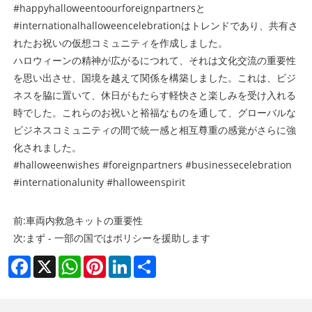
#happyhalloweentoourforeignpartnersと
#internationalhalloweencelebrationはトレンドであり、共有さ
れたお祝いの仮想コミュニティを作成しました。
ハロウィーンの精神が広がるにつれて、それは文化交流の重要性
を思い出させ、国境を越えて関係を構築しました。これは、ビジ
ネスを脇に置いて、休日がもたらす軽快さと楽しみを受け入れる
時でした。これらのお祝いと裕福なものを通して、グローバルな
ビジネスコミュニティの間で統一感と相互尊重の感覚がさらに強
化されました。
#halloweenwishes #foreignpartners #businessecelebration
#internationalunity #halloweenspirit
前:
車両内救急キットの重要性
次:
まず - 一部の国ではポリシーを援助します
Facebook
X
WhatsApp
Pinterest
LinkedIn
Share