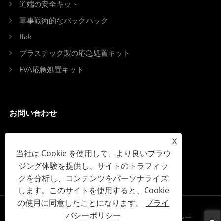
道端の安全キット
軍事戦術的なバックパック
Ifak
プラスチック製の応急処置キット
EVA応急処置キット
お問い合わせ
電話: +86-15167960271
X
当社は Cookie を使用して、より良いブラウ
Eメール: info@kebonfirstaid.com
ジング体験を提供し、サイトのトラフィッ
Add: 江東産業園区、江東街、義烏市、中国。
クを分析し、コンテンツをパーソナライズ
します。このサイトを使用すると、Cookie
の使用に同意したことになります。
プライ
バシーポリシー
Links
Sitemap
RSS
XML
プライバシーポリシー