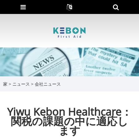
家
>
ニュース
>
会社ニュース
Yiwu Kebon Healthcare：
関税の課題の中に適応し
ます