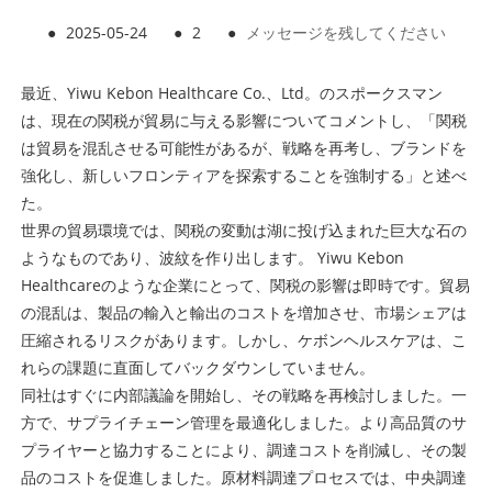
●
2025-05-24
●
2
●
メッセージを残してください
最近、Yiwu Kebon Healthcare Co.、Ltd。のスポークスマン
は、現在の関税が貿易に与える影響についてコメントし、「関税
は貿易を混乱させる可能性があるが、戦略を再考し、ブランドを
強化し、新しいフロンティアを探索することを強制する」と述べ
た。
世界の貿易環境では、関税の変動は湖に投げ込まれた巨大な石の
ようなものであり、波紋を作り出します。 Yiwu Kebon
Healthcareのような企業にとって、関税の影響は即時です。貿易
の混乱は、製品の輸入と輸出のコストを増加させ、市場シェアは
圧縮されるリスクがあります。しかし、ケボンヘルスケアは、こ
れらの課題に直面してバックダウンしていません。
同社はすぐに内部議論を開始し、その戦略を再検討しました。一
方で、サプライチェーン管理を最適化しました。より高品質のサ
プライヤーと協力することにより、調達コストを削減し、その製
品のコストを促進しました。原材料調達プロセスでは、中央調達