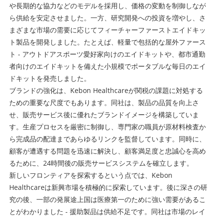
や長期的な協力などのモデルを採用し、価格の変動を制御しなが
ら供給を安定させました。一方、研究開発への投資を増やし、さ
まざまな市場の需要に応じてフィーチャーファーストエイドキッ
ト製品を開発しました。たとえば、軽量で包括的な屋外ファース
ト - アウトドアスポーツ愛好家向けのエイドキットや、都市通勤
者向けのエイドキットを備えた小規模でポータブルな毎日のエイ
ドキットを発売しました。
ブランドの強化は、Kebon Healthcareが関税の課題に対処する
ための重要な尺度でもあります。同社は、製品の品質を向上さ
せ、販売サービス後に優れたブランドイメージを構築していま
す。生産プロセスを厳密に制御し、専門家の職員が原材料検査か
ら完成品の配達まであらゆるリンクを監督しています。同時に、
顧客が遭遇する問題を迅速に解決し、顧客満足度と忠誠心を高め
るために、24時間後の販売サービスシステムを確立します。
新しいフロンティアを探索するという点では、Kebon
Healthcareは新興市場を積極的に探索しています。後に深さの研
究の後、一部の発展途上国は医療第一のために強い需要があるこ
とがわかりました - 援助製品は供給不足です。同社は市場のレイ