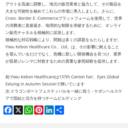
アウトを迅速に調整し、地元の販売業者と協力して、その製品を
大きな可能性を秘めてこれらの市場に導入しました。さらに、
Cross -Border E -Commerceプラットフォームを使用して、世界
の消費者に直接届き、地理的な制限を突破するために、オンライ
ン販売チャネルを積極的に拡張します。
積極的な対応戦略により、関税は多くの課題をもたらしますが、
Yiwu Kebon Healthcare Co.、Ltd。は、その影響に耐えること
を望んでいるだけでなく、危機に新しい開発機会を見つけ、業界
が貿易ジレンマに対処するための貴重な参照経験を提供します。
前:
Yiwu Kebon Healthcareは137th Canton Fair、Eyes Global
Exluing in Autumn Sessionで輝いています
次:
ドラゴンボートフェスティバルを一緒に祝う - ケボンヘルスケ
アで団結と活力を持つチームビルディング
Facebook
X
WhatsApp
Pinterest
LinkedIn
Share