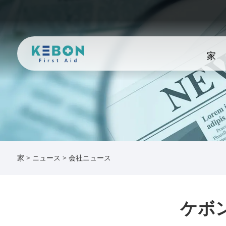
家
家
>
ニュース
>
会社ニュース
ケボ