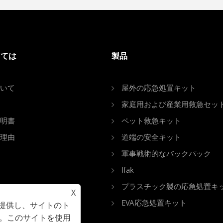
しては
製品
いて
屋外の応急処置キット
家庭用および産業用救急セッ
明書
ペット救急キット
理由
道端の安全キット
軍事戦術的なバックパック
Ifak
プラスチック製の応急処置キ
X
EVA応急処置キット
を提供し、サイトのト
。このサイトを使用