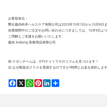
お客様各位：
弊社義烏科本ヘルスケア有限公司は2025年10月1日から10月
休業期間中のご注文やお問い合わせにつきましては、10月9日よ
ご理解とご支援をお願いいたします。
義烏 KeBang 医療用品有限公司
前:
ケボンチームは、KTVナイトでそのリズムを見つけます！
次:
なぜ救急法クラスを受講するのですか?時間とお金を節約しま
Facebook
X
WhatsApp
Pinterest
LinkedIn
Share