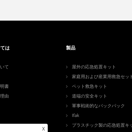
しては
製品
いて
屋外の応急処置キット
家庭用および産業用救急セッ
明書
ペット救急キット
理由
道端の安全キット
軍事戦術的なバックパック
Ifak
プラスチック製の応急処置キ
X