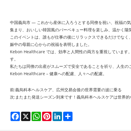
中国義烏市 — これから産休に入ろうとする同僚を祝い、祝福の
集まり、おいしい韓国風のバーベキュー料理を楽しみ、温かく陽
このイベントは、誰もが仕事の後にリラックスできるだけでなく
娠中の母親に心からの祝福を表明しました。
Kebon Healthcare では、効率と人間性の両方を重視
す。
私たちは同僚の出産がスムーズで安全であることを祈り、人生の
Kebon Healthcare – 健康への配慮、人々への配慮。
前:
義烏科本ヘルスケア、広州交易会後の世界需要の波に乗る
次:
またまた発送シーズン到来です！義烏科本ヘルスケアは世界的
Facebook
X
WhatsApp
Pinterest
LinkedIn
Share