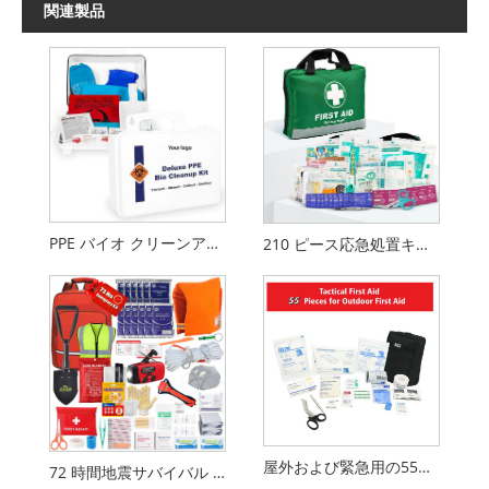
関連製品
PPE バイオ クリーンアップ キット
210 ピース応急処置キット |緊急キット |反射デザイン
屋外および緊急用の55ピース戦術救急キット
72 時間地震サバイバル バックパック火災災害緊急キット