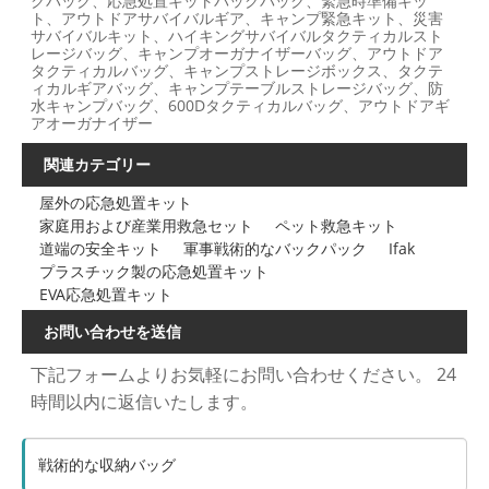
クパック、応急処置キットバックパック、緊急時準備キッ
ト、アウトドアサバイバルギア、キャンプ緊急キット、災害
サバイバルキット、ハイキングサバイバルタクティカルスト
レージバッグ、キャンプオーガナイザーバッグ、アウトドア
タクティカルバッグ、キャンプストレージボックス、タクテ
ィカルギアバッグ、キャンプテーブルストレージバッグ、防
水キャンプバッグ、600Dタクティカルバッグ、アウトドアギ
アオーガナイザー
関連カテゴリー
屋外の応急処置キット
家庭用および産業用救急セット
ペット救急キット
道端の安全キット
軍事戦術的なバックパック
Ifak
プラスチック製の応急処置キット
EVA応急処置キット
お問い合わせを送信
下記フォームよりお気軽にお問い合わせください。 24
時間以内に返信いたします。