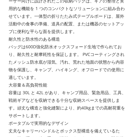
ーザー向けに設計されたこの収納バッグは、ギアの整理と実
用的な機能を 1 つのコンパクトなソリューションに組み合わ
せています。一体型の折りたたみ式テーブルボードは、屋外
活動中の食事の準備、道具の配置、または機器のセットアッ
プに便利な平らな面を提供します。
耐久性と防水性のある構造
バッグは600D強化防水オックスフォード生地で作られてお
り、耐久性と耐摩耗性を保証します。 PVCコーティングされ
たメッシュ防水底が湿気、汚れ、荒れた地面の状態から内容
物を保護し、キャンプ、ハイキング、オフロードでの使用に
適しています。
大容量＆高負荷性能
容量は 30L と 42L があり、キャンプ用品、緊急用品、工具、
戦術ギアなどを収納できる十分な収納スペースを提供しま
す。頑丈な構造と強化縫製により、約40kgまでの高耐荷重を
サポートします。
ポータブルで実用的なデザイン
丈夫なキャリーハンドルとボックス型構造を備えているた