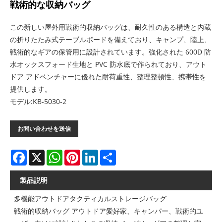
戦術的な収納バッグ
この新しい屋外用戦術的収納バッグは、耐久性のある構造と内蔵
の折りたたみ式テーブルボードを備えており、キャンプ、陸上、
戦術的なギアの保管用に設計されています。強化された 600D 防
水オックスフォード生地と PVC 防水底で作られており、アウト
ドア アドベンチャーに優れた耐荷重性、整理整頓性、携帯性を
提供します。
モデル:KB-5030-2
お問い合わせを送信
Facebook
X
WhatsApp
Pinterest
LinkedIn
Share
製品説明
多機能アウトドアタクティカルストレージバッグ
戦術的収納バッグ アウトドア愛好家、キャンパー、戦術的ユ