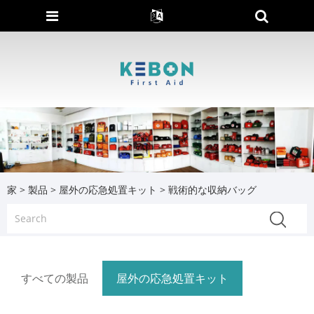
家
>
製品
>
屋外の応急処置キット
> 戦術的な収納バッグ
すべての製品
屋外の応急処置キット