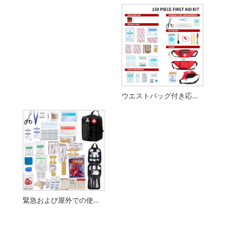
ウエストバッグ付き応急処置キット159点
緊急および屋外での使用のための戦術的な MOLLE サバイバル応急処置キット