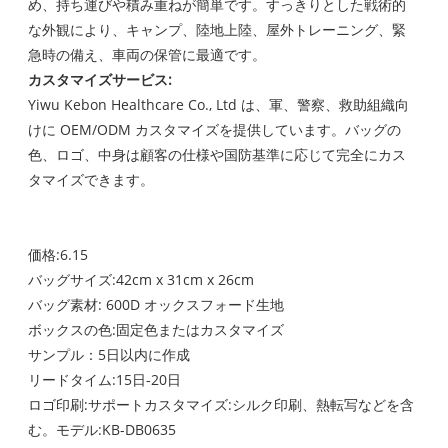
め、持ち運びや積み重ねが簡単です。すっきりとした戦術的
な外観により、キャンプ、陸地上陸、屋外トレーニング、緊
急時の備え、車両の保管に最適です。
カスタマイズサービス:
Yiwu Kebon Healthcare Co., Ltd は、軍、警察、救助組織向
けに OEM/ODM カスタマイズを提供しています。バッグの
色、ロゴ、中身は顧客の仕様や国防基準に応じて完全にカス
タマイズできます。
価格:6.15
バッグサイズ:42cm x 31cm x 26cm
バッグ素材: 600D オックスフォード生地
ボックスの色:固定色またはカスタマイズ
サンプル：5日以内に作成
リードタイム:15日-20日
ロゴ印刷:サポートカスタマイズ:シルク印刷、熱転写などを含
む。モデル:KB-DB0635